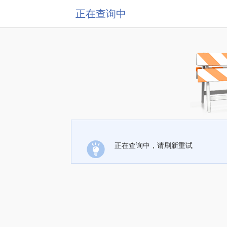
正在查询中
正在查询中，请刷新重试