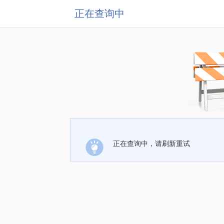
正在查询中
正在查询中，请刷新重试