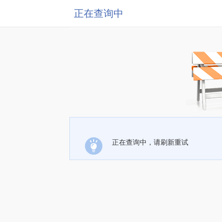
正在查询中
正在查询中，请刷新重试