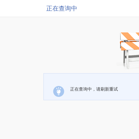
正在查询中
正在查询中，请刷新重试