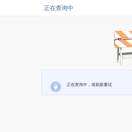
正在查询中
正在查询中，请刷新重试